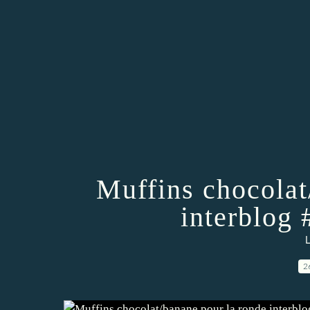
Muffins chocolat
interblog 
L
2