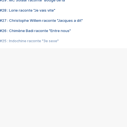
#29 : MC Solaar raconte "Bouge de là"
28 : Lorie raconte "Je vais vite"
#27 : Christophe Willem raconte "Jacques a dit"
#26 : Chimène Badi raconte "Entre nous"
#25 : Indochine raconte "3e sexe"
#24 : Zaho raconte "C'est chelou"
#23 : Patrick Bruel raconte "Au café des délices"
#22 : Kyo raconte "Le chemin"
#21 : Nolwenn Leroy raconte "Cassé"
#20 : Patrick Hernandez raconte "Born to be alive"
#19 : Lorie raconte "Près de moi"
#18 : Michael Jones raconte "A nos actes manqués" (avec Jean-Jacque
#17 : Khaled raconte "Aïcha"