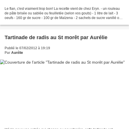
Le flan, c'est vraiment trop bon! La recette vient de chez Eryn. - un rouleau
de pâte brisée ou sablée ou feuilletée (selon vos gouts) - 1 litre de lait - 3
oeufs - 160 gr de sucre - 100 gr de Maïzena - 2 sachets de sucre vanillé ou 2
cuill. à soupe de...
Tartinade de radis au St morêt par Aurélie
Publié le 07/02/2012 à 19:19
Par
Aurélie