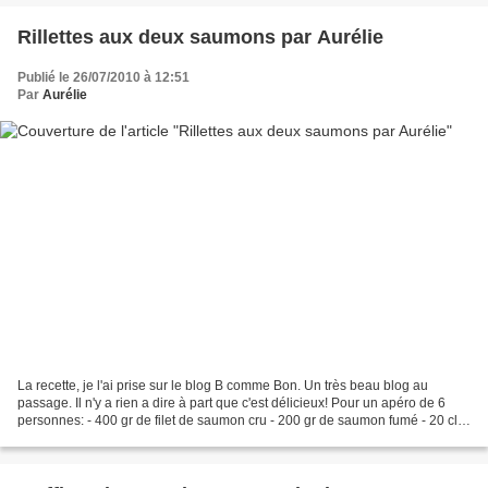
Rillettes aux deux saumons par Aurélie
Publié le 26/07/2010 à 12:51
Par
Aurélie
La recette, je l'ai prise sur le blog B comme Bon. Un très beau blog au
passage. Il n'y a rien a dire à part que c'est délicieux! Pour un apéro de 6
personnes: - 400 gr de filet de saumon cru - 200 gr de saumon fumé - 20 cl
de crème fraîche épaisse -...