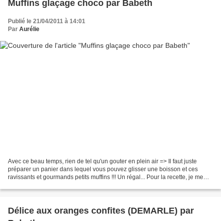
Muffins glaçage choco par Babeth
Publié le 21/04/2011 à 14:01
Par
Aurélie
Avec ce beau temps, rien de tel qu'un gouter en plein air => Il faut juste
préparer un panier dans lequel vous pouvez glisser une boisson et ces
ravissants et gourmands petits muffins !!! Un régal... Pour la recette, je me
suis inspirée d'une recette...
Délice aux oranges confites (DEMARLE) par