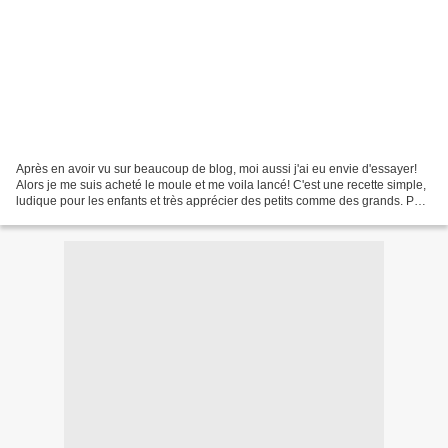
Après en avoir vu sur beaucoup de blog, moi aussi j'ai eu envie d'essayer!
Alors je me suis acheté le moule et me voila lancé! C'est une recette simple,
ludique pour les enfants et très apprécier des petits comme des grands. Pour
24 cakes pops, il vous...