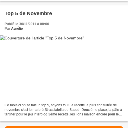
Top 5 de Novembre
Publié le 30/11/2011 à 08:00
Par
Aurélie
Ce mois ci on se fait un top 5, soyons fou! La recette la plus consultée de
novembre c'est le marbré Stracciatella de Babeth Deuxième place, la pâte à
tartiner pour le jeu Interblog 3ème recette, les lions maison encore pour le
jeu interblog la 4ème place...