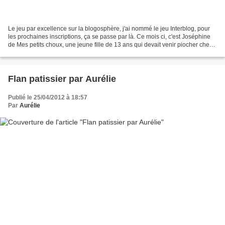
Le jeu par excellence sur la blogosphère, j'ai nommé le jeu Interblog, pour
les prochaines inscriptions, ça se passe par là. Ce mois ci, c'est Joséphine
de Mes petits choux, une jeune fille de 13 ans qui devait venir piocher chez
moi, et moi je devais...
Flan patissier par Aurélie
Publié le 25/04/2012 à 18:57
Par
Aurélie