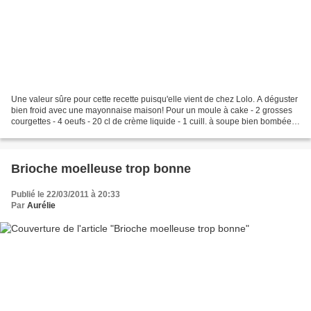
Une valeur sûre pour cette recette puisqu'elle vient de chez Lolo. A déguster
bien froid avec une mayonnaise maison! Pour un moule à cake - 2 grosses
courgettes - 4 oeufs - 20 cl de crème liquide - 1 cuill. à soupe bien bombée
de Maïzena - 1 cuill. à...
Brioche moelleuse trop bonne
Publié le 22/03/2011 à 20:33
Par
Aurélie