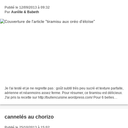
Publié le 12/09/2013 à 09:32
Par
Aurélie & Babeth
Je l'ai testé et je ne regrette pas : goût subtil très peu sucré et texture parfaite,
aérienne et néanmoins assez ferme. Pour résumer, ce tiramisu est délicieux.
J'ai pris la recette sur http://bullencuisine.wordpress.com/ Pour 6 belles
verrines, il vous...
cannelés au chorizo
Publié le 25/10/2013 à 15:02