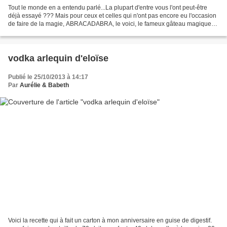
Tout le monde en a entendu parlé...La plupart d'entre vous l'ont peut-être
déjà essayé ??? Mais pour ceux et celles qui n'ont pas encore eu l'occasion
de faire de la magie, ABRACADABRA, le voici, le fameux gâteau magique
qui, avec une seule pâte, laisse...
vodka arlequin d'eloïse
Publié le 25/10/2013 à 14:17
Par
Aurélie & Babeth
Voici la recette qui à fait un carton à mon anniversaire en guise de digestif.