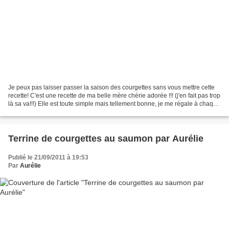
Je peux pas laisser passer la saison des courgettes sans vous mettre cette
recette! C'est une recette de ma belle mère chérie adorée !!! (j'en fait pas trop
là sa va!!!) Elle est toute simple mais tellement bonne, je me régale à chaque
fois! Pour cette...
Terrine de courgettes au saumon par Aurélie
Publié le 21/09/2011 à 19:53
Par
Aurélie