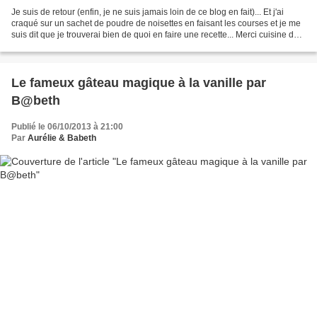
Je suis de retour (enfin, je ne suis jamais loin de ce blog en fait)... Et j'ai
craqué sur un sachet de poudre de noisettes en faisant les courses et je me
suis dit que je trouverai bien de quoi en faire une recette... Merci cuisine de
AàZ, c'est ici...
Le fameux gâteau magique à la vanille par
B@beth
Publié le 06/10/2013 à 21:00
Par
Aurélie & Babeth