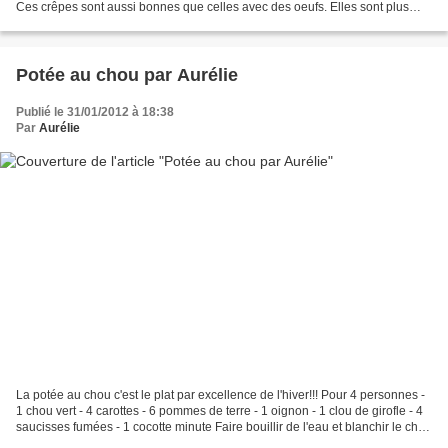
Ces crêpes sont aussi bonnes que celles avec des oeufs. Elles sont plus
légères et surtout bien...
Potée au chou par Aurélie
Publié le 31/01/2012 à 18:38
Par
Aurélie
La potée au chou c'est le plat par excellence de l'hiver!!! Pour 4 personnes -
1 chou vert - 4 carottes - 6 pommes de terre - 1 oignon - 1 clou de girofle - 4
saucisses fumées - 1 cocotte minute Faire bouillir de l'eau et blanchir le chou
coupé en gros...