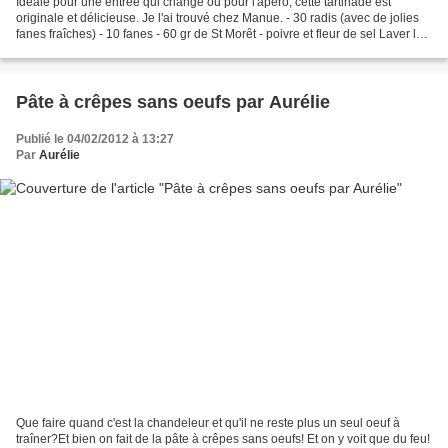
Idéale pour une entrée qui change ou pour l'apéro, cette tartinade est
originale et délicieuse. Je l'ai trouvé chez Manue. - 30 radis (avec de jolies
fanes fraîches) - 10 fanes - 60 gr de St Morêt - poivre et fleur de sel Laver les
radis et les fanes....
Pâte à crêpes sans oeufs par Aurélie
Publié le 04/02/2012 à 13:27
Par
Aurélie
Que faire quand c'est la chandeleur et qu'il ne reste plus un seul oeuf à
traîner?Et bien on fait de la pâte à crêpes sans oeufs! Et on y voit que du feu!