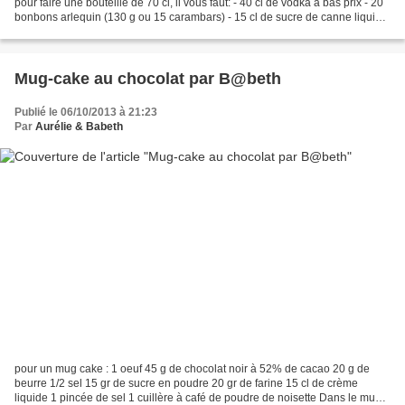
pour faire une bouteille de 70 cl, il vous faut: - 40 cl de vodka à bas prix - 20
bonbons arlequin (130 g ou 15 carambars) - 15 cl de sucre de canne liquide
La recette est...
Mug-cake au chocolat par B@beth
Publié le 06/10/2013 à 21:23
Par
Aurélie & Babeth
pour un mug cake : 1 oeuf 45 g de chocolat noir à 52% de cacao 20 g de
beurre 1/2 sel 15 gr de sucre en poudre 20 gr de farine 15 cl de crème
liquide 1 pincée de sel 1 cuillère à café de poudre de noisette Dans le mug,