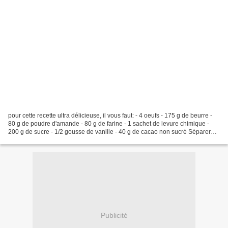
pour cette recette ultra délicieuse, il vous faut: - 4 oeufs - 175 g de beurre -
80 g de poudre d'amande - 80 g de farine - 1 sachet de levure chimique -
200 g de sucre - 1/2 gousse de vanille - 40 g de cacao non sucré Séparer
les jaunes des blancs d'œufs....
Publicité