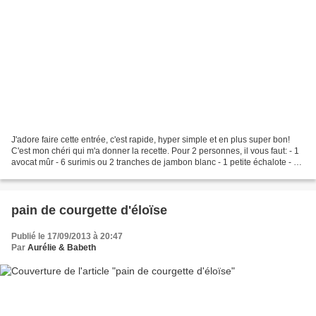
J'adore faire cette entrée, c'est rapide, hyper simple et en plus super bon!
C'est mon chéri qui m'a donner la recette. Pour 2 personnes, il vous faut: - 1
avocat mûr - 6 surimis ou 2 tranches de jambon blanc - 1 petite échalote - 2
cuillères à soupe...
pain de courgette d'éloïse
Publié le 17/09/2013 à 20:47
Par
Aurélie & Babeth